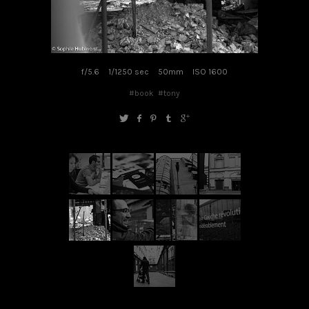
f/5.6
1/1250 sec
50mm
ISO 1600
#book
#tony